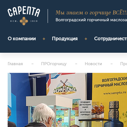
Мы знаем о горчице ВСЁ!!
Волгоградский горчичный маслоз
О компании
Продукция
Сотрудничест
Главная
ПРОгорчицу
Новости
Пр