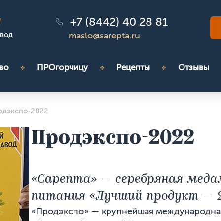
+7 (8442) 40 28 81
!
авод
maslo@sarepta.ru
во
ПРОгорчицу
Рецепты
Отзывы
одэкспо-2022
Продэкспо-2022
«Сарепта» — серебряная медал
питания «Лучший продукт — 2
«Продэкспо» — крупнейшая международная 